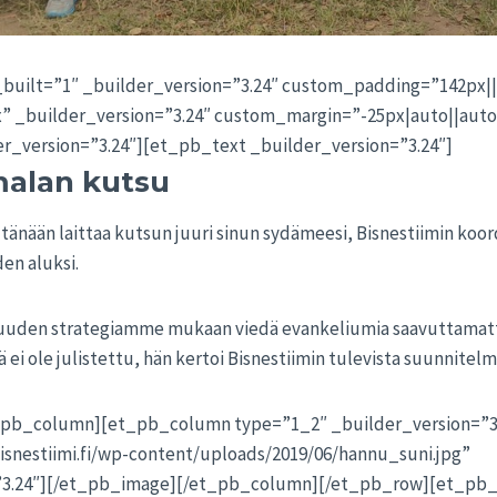
_built=”1″ _builder_version=”3.24″ custom_padding=”142px|
” _builder_version=”3.24″ custom_margin=”-25px|auto||aut
r_version=”3.24″][et_pb_text _builder_version=”3.24″]
malan kutsu
 tänään laittaa kutsun juuri sinun sydämeesi, Bisnestiimin koo
den aluksi.
uuden strategiamme mukaan viedä evankeliumia saavuttamatto
lä ei ole julistettu, hän kertoi Bisnestiimin tulevista suunnitelm
_pb_column][et_pb_column type=”1_2″ _builder_version=”3
isnestiimi.fi/wp-content/uploads/2019/06/hannu_suni.jpg”
”3.24″][/et_pb_image][/et_pb_column][/et_pb_row][et_pb