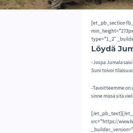
[et_pb_section fb
min_height=”273px
type=”1_2″ _builde
Löydä Ju
-Jospa Jumala saisi
Suni toivoi tilaisuu
-Tavoitteemme on 
sinne missä sitä vie
[/et_pb_text][/et
src=”https://www.b
_builder_version=