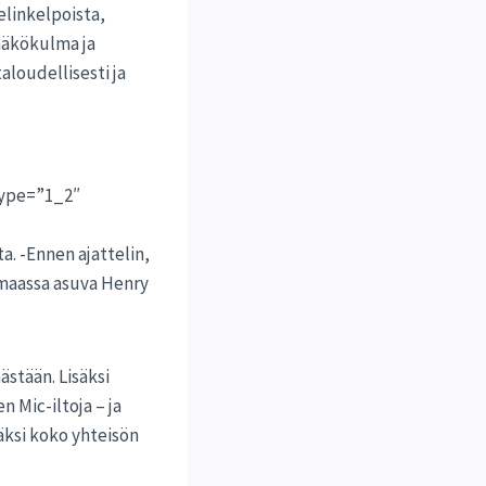
elinkelpoista,
 näkökulma ja
aloudellisesti ja
type=”1_2″
. -Ennen ajattelin,
imaassa asuva Henry
ästään. Lisäksi
 Mic-iltoja – ja
säksi koko yhteisön