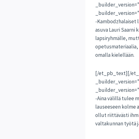
_builder_version=
_builder_version=”
-Kambodzhalaiset l
asuva Lauri Saarni
lapsiryhmälle, mutt
opetusmateriaalia, 
omalla kielellään.
[/et_pb_text][/e
_builder_version=
_builder_version=”
-Aina välillä tulee
lauseeseen kolme asi
ollut riittävästi i
valtakunnan työtä j