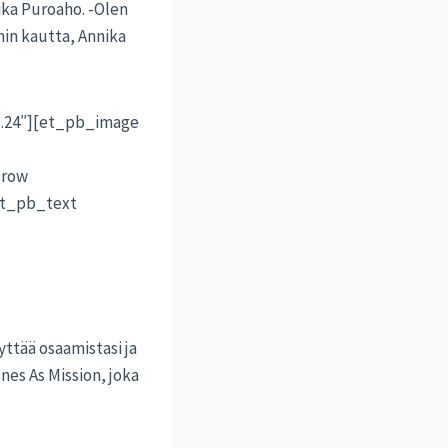
ika Puroaho. -Olen
min kautta, Annika
.24″][et_pb_image
_row
et_pb_text
äyttää osaamistasi ja
nes As Mission, joka