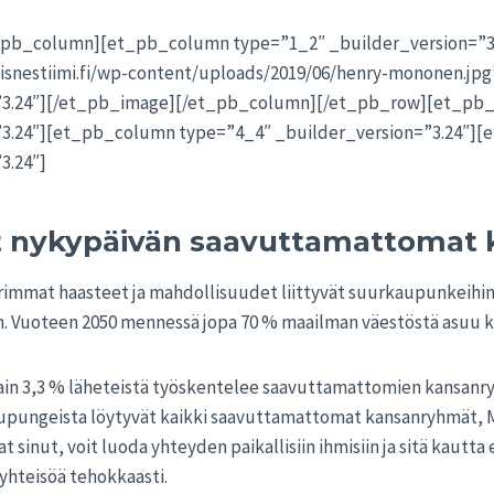
_pb_column][et_pb_column type=”1_2″ _builder_version=”3
isnestiimi.fi/wp-content/uploads/2019/06/henry-mononen.jpg
”3.24″][/et_pb_image][/et_pb_column][/et_pb_row][et_pb
”3.24″][et_pb_column type=”4_4″ _builder_version=”3.24″][
3.24″]
t nykypäivän saavuttamattomat 
immat haasteet ja mahdollisuudet liittyvät suurkaupunkeihin 
. Vuoteen 2050 mennessä jopa 70 % maailman väestöstä asuu 
n 3,3 % läheteistä työskentelee saavuttamattomien kansanryh
pungeista löytyvät kaikki saavuttamattomat kansanryhmät, M
 sinut, voit luoda yhteyden paikallisiin ihmisiin ja sitä kautta
yhteisöä tehokkaasti.