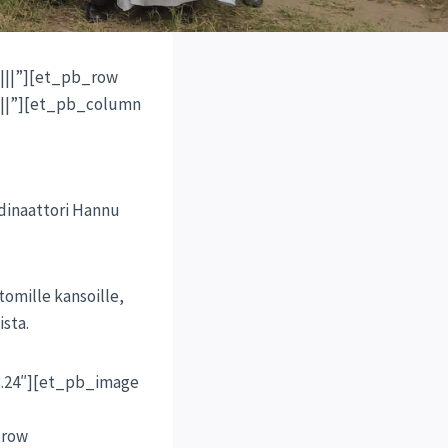
||||”][et_pb_row
o||”][et_pb_column
rdinaattori Hannu
mille kansoille,
ista.
.24″][et_pb_image
_row