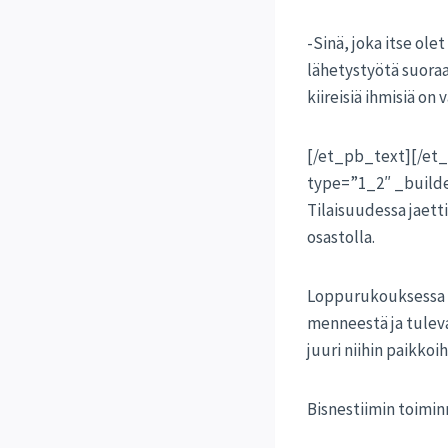
-Sinä, joka itse ole
lähetystyötä suora
kiireisiä ihmisiä on
[/et_pb_text][/et
type=”1_2″ _builde
Tilaisuudessa jaetti
osastolla.
Loppurukouksessa B
menneestä ja tuleva
juuri niihin paikkoi
Bisnestiimin toimin