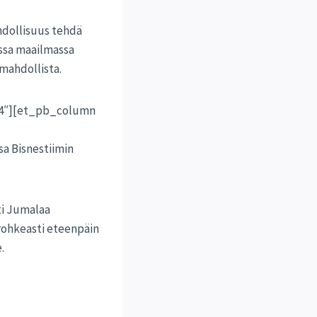
ahdollisuus tehdä
assa maailmassa
 mahdollista.
24″][et_pb_column
ssa Bisnestiimin
ti Jumalaa
 rohkeasti eteenpäin
.