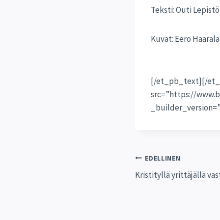
Teksti: Outi Lepistö
Kuvat: Eero Haarala
[/et_pb_text][/et
src=”https://www.b
_builder_version=
Artikkel
EDELLINEN
Kristityllä yrittäjällä v
selaus