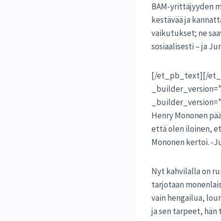
BAM-yrittäjyyden mä
kestävää ja kannatt
vaikutukset; ne saa
sosiaalisesti – ja 
[/et_pb_text][/e
_builder_version=
_builder_version=”
Henry Mononen päät
että olen iloinen, 
Mononen kertoi. -Ju
Nyt kahvilalla on ru
tarjotaan monenlais
vain hengailua, lou
ja sen tarpeet, hän 