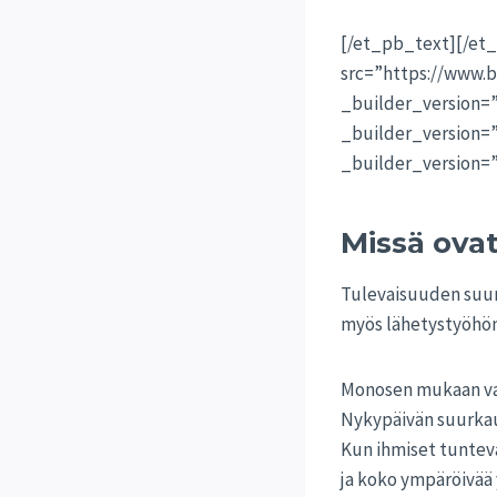
[/et_pb_text][/et
src=”https://www.b
_builder_version=
_builder_version=
_builder_version=”
Missä ova
Tulevaisuuden suur
myös lähetystyöhön
Monosen mukaan vai
Nykypäivän suurkau
Kun ihmiset tuntevat
ja koko ympäröivää 