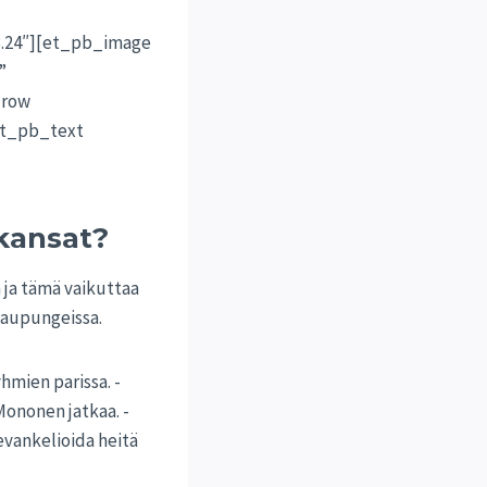
.24″][et_pb_image
”
_row
et_pb_text
kansat?
ja tämä vaikuttaa
kaupungeissa.
mien parissa. -
ononen jatkaa. -
 evankelioida heitä