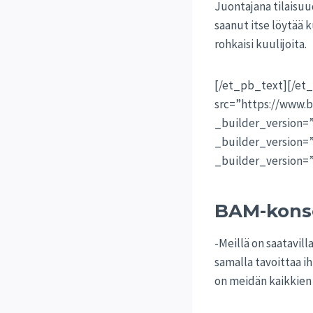
Juontajana tilaisuu
saanut itse löytää 
rohkaisi kuulijoita.
[/et_pb_text][/et
src=”https://www.b
_builder_version=
_builder_version=
_builder_version=”
BAM-konse
-Meillä on saatavill
samalla tavoittaa ih
on meidän kaikkien 