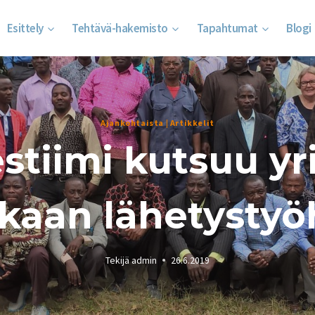
Esittely
Tehtävä-hakemisto
Tapahtumat
Blogi
Ajankohtaista
|
Artikkelit
stiimi kutsuu yri
kaan lähetystyö
Tekijä
admin
26.6.2019