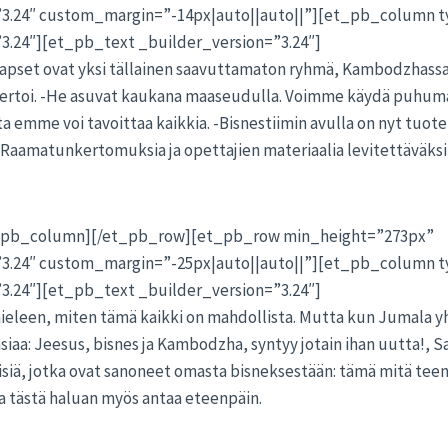
”3.24″ custom_margin=”-14px|auto||auto||”][et_pb_column 
3.24″][et_pb_text _builder_version=”3.24″]
apset ovat yksi tällainen saavuttamaton ryhmä, Kambodzhass
 kertoi. -He asuvat kaukana maaseudulla. Voimme käydä puhum
a emme voi tavoittaa kaikkia. -Bisnestiimin avulla on nyt tuot
Raamatunkertomuksia ja opettajien materiaalia levitettäväksi 
t_pb_column][/et_pb_row][et_pb_row min_height=”273px”
”3.24″ custom_margin=”-25px|auto||auto||”][et_pb_column 
3.24″][et_pb_text _builder_version=”3.24″]
 mieleen, miten tämä kaikki on mahdollista. Mutta kun Jumala 
aa: Jeesus, bisnes ja Kambodzha, syntyy jotain ihan uutta!, Saar
hmisiä, jotka ovat sanoneet omasta bisneksestään: tämä mitä tee
a tästä haluan myös antaa eteenpäin.