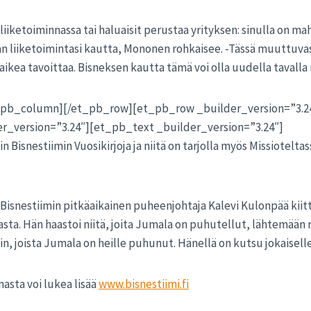
t liiketoiminnassa tai haluaisit perustaa yrityksen: sinulla on m
an liiketoimintasi kautta, Mononen rohkaisee. -Tässä muuttuv
 vaikea tavoittaa. Bisneksen kautta tämä voi olla uudella tavalla
_pb_column][/et_pb_row][et_pb_row _builder_version=”3.
r_version=”3.24″][et_pb_text _builder_version=”3.24″]
in Bisnestiimin Vuosikirjoja ja niitä on tarjolla myös Missiotelta
isnestiimin pitkäaikainen puheenjohtaja Kalevi Kulonpää kiit
sta. Hän haastoi niitä, joita Jumala on puhutellut, lähtemään
hin, joista Jumala on heille puhunut. Hänellä on kutsu jokaiselle
nasta voi lukea lisää
www.bisnestiimi.fi