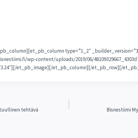
_pb_column][et_pb_column type=”1_2″ _builder_version=”3
isnestiimi.fi/wp-content/uploads/2019/06/48109329667_4303d
”3.24″][/et_pb_image][/et_pb_column][/et_pb_row][/et_pb
ien
astuullinen tehtävä
Bisnestiimi M