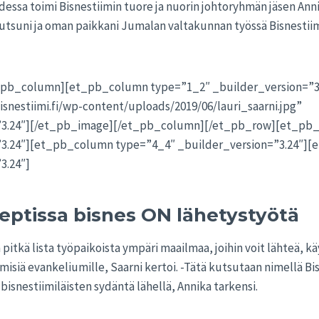
dessa toimi Bisnestiimin tuore ja nuorin johtoryhmän jäsen Ann
kutsuni ja oman paikkani Jumalan valtakunnan työssä Bisnestii
_pb_column][et_pb_column type=”1_2″ _builder_version=”3
isnestiimi.fi/wp-content/uploads/2019/06/lauri_saarni.jpg”
”3.24″][/et_pb_image][/et_pb_column][/et_pb_row][et_pb
”3.24″][et_pb_column type=”4_4″ _builder_version=”3.24″][
3.24″]
ptissa bisnes ON lähetystyötä
a pitkä lista työpaikoista ympäri maailmaa, joihin voit lähteä, k
misiä evankeliumille, Saarni kertoi. -Tätä kutsutaan nimellä Bis
bisnestiimiläisten sydäntä lähellä, Annika tarkensi.