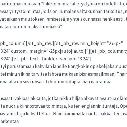
äritelmän mukaan ”liiketoiminta lähetystyönä on todellista, 
avaa yritystoimintaa, jolla on Jumalan valtakunnan tarkoitus,
vat aikaan muutoksen ihmisessä ja yhteiskunnassa henkisesti, t
Jumalan suuremmaksi kunniaksi”
t_pb_column][/et_pb_row][et_pb_row min_height=”273px”
”3.24″ custom_margin=”-25px|auto||auto||”][et_pb_column 
3.24″][et_pb_text _builder_version=”3.24″]
yi perustamaan kahvilan lähelle Bangkokin opiskelijakampusta
ettei minun ikinä tarvitse lähteä mukaan bisnesmaailmaan, Tha
malalla on siis runsaasti huumorintajua, hän naurahtaa.
nsaasti vakioasiakkaita, jotka pikku hiljaa alkavat avautua eläm
ta nuoria kiinnostavaa toimintaa, kuten englannin tunteja, Open
nastamista ja kahvittelua. -Näin toimimalla näet asiakkaiden li
tarkentaa.