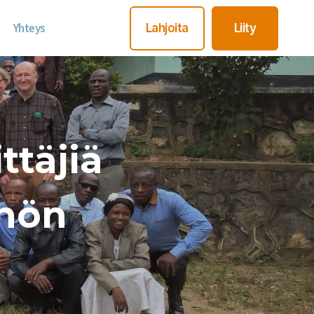
Yhteys
Lahjoita
Liity
ttäjiä
hön