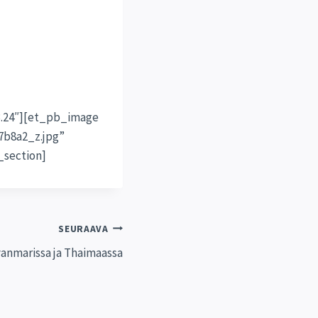
.24″][et_pb_image
7b8a2_z.jpg”
_section]
SEURAAVA
yanmarissa ja Thaimaassa