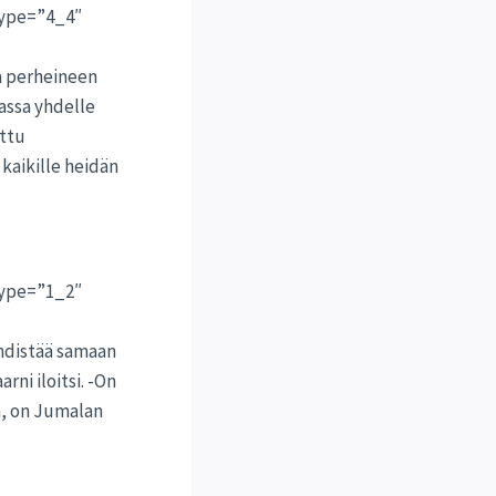
type=”4_4″
a perheineen
assa yhdelle
ettu
kaikille heidän
type=”1_2″
yhdistää samaan
ni iloitsi. -On
n, on Jumalan