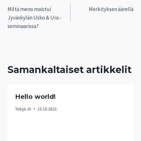
Artikkelien
Miltä meno maistui
Merkityksen äärellä
selaus
Jyväskylän Usko & Ura -
seminaarissa?
Samankaltaiset artikkelit
Hello world!
Tekijä
JS
15.10.2021