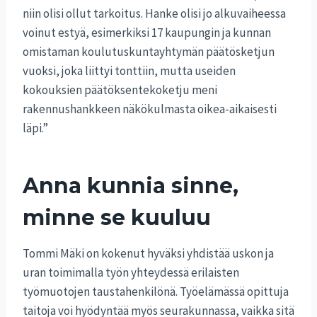
niin olisi ollut tarkoitus. Hanke olisi jo alkuvaiheessa
voinut estyä, esimerkiksi 17 kaupungin ja kunnan
omistaman koulutuskuntayhtymän päätösketjun
vuoksi, joka liittyi tonttiin, mutta useiden
kokouksien päätöksentekoketju meni
rakennushankkeen näkökulmasta oikea-aikaisesti
läpi.”
Anna kunnia sinne,
minne se kuuluu
Tommi Mäki on kokenut hyväksi yhdistää uskon ja
uran toimimalla työn yhteydessä erilaisten
työmuotojen taustahenkilönä. Työelämässä opittuja
taitoja voi hyödyntää myös seurakunnassa, vaikka sitä