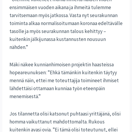
ensimmäisen vuoden aikana ja ihmeitä tulemme
tarvitsemaan myös jatkossa. Vasta nyt seurakunnan
toiminta alkaa normalisoitumaan koronaa edeltävälle
tasolle ja myös seurakunnan talous kehittyy –
kuitenkin jälkijunassa kustannusten nousuun
nähden.”
Mäki näkee kunnianhimoisen projektin haasteissa
hopeareunuksen: ”Ehkä tämänkin kuitenkin täytyy
mennä näin, ettei me toteuttajija toimineet ihmiset
lähdettäisi ottamaan kunniaa työn eteenpäin
menemisestä.”
Jos tilannetta olisi katsonut puhtaasi yrittäjänä, olisi
homma vaikuttanut mahdottomalta. Rukous
kuitenkin avasi ovia. ”Ei tämä olisi toteutunut, ellei