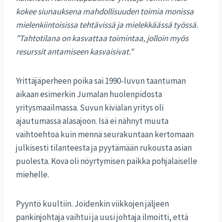
kokee siunauksena mahdollisuuden toimia monissa
mielenkiintoisissa tehtävissä ja mielekkäässä työssä.
”Tahtotilana on kasvattaa toimintaa, jolloin myös
resurssit antamiseen kasvaisivat.”
Yrittäjäperheen poika sai 1990-luvun taantuman
aikaan esimerkin Jumalan huolenpidosta
yritysmaailmassa. Suvun kivialan yritys oli
ajautumassa alasajoon. Isä ei nähnyt muuta
vaihtoehtoa kuin mennä seurakuntaan kertomaan
julkisesti tilanteesta ja pyytämään rukousta asian
puolesta. Kova oli nöyrtymisen paikka pohjalaiselle
miehelle.
Pyyntö kuultiin. Joidenkin viikkojen jäljeen
pankinjohtaja vaihtui ja uusi johtaja ilmoitti, että