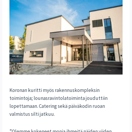
Koronan kuritti myös rakennuskompleksin
toimintoja; lounasravintolatoiminta jouduttiin
lopettamaan. Catering sekä päiväkodin ruoan
valmistus silti jatkuu.
”Olemme kokeneet monia ihmeitä näiden viiden