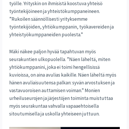
työlle. Yrityskin on ihmisistä koostuva yhteisö
työntekijöineen ja yhteistökumppaneineen.
”Rukoilen säännöllisesti yrityksemme
työntekijöiden, yhtiökumppanin, työkavereiden ja
yhteistyökumppaneiden puolesta.”
Mäki näkee paljon hyvää tapahtuvan myös
seurakuntien ulkopuolella. ”Näen läheltä, miten
yhtiökumppanini, joka ei toimi hengellisissä
kuvioissa, on aina avulias kaikille. Näen läheltä myös
hänen avuliaisuutensa palkan: syvän arvostuksen ja
vastavuoroisen auttamisen voiman.” Monien
urheiluseurojen ja järjestöjen toiminta muistuttaa
myös seurakuntaa vahvalla vapaaehtoisella
sitoutumisella ja uskolla yhteiseen juttuun.