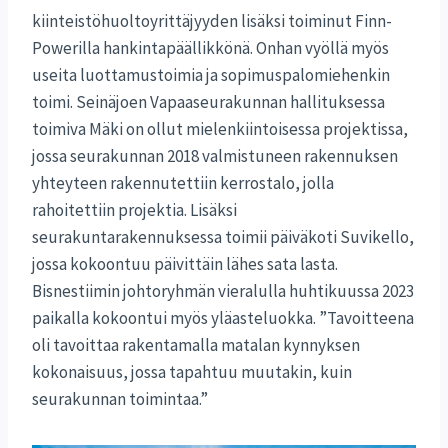
kiinteistöhuoltoyrittäjyyden lisäksi toiminut Finn-
Powerilla hankintapäällikkönä. Onhan vyöllä myös
useita luottamustoimia ja sopimuspalomiehenkin
toimi. Seinäjoen Vapaaseurakunnan hallituksessa
toimiva Mäki on ollut mielenkiintoisessa projektissa,
jossa seurakunnan 2018 valmistuneen rakennuksen
yhteyteen rakennutettiin kerrostalo, jolla
rahoitettiin projektia. Lisäksi
seurakuntarakennuksessa toimii päiväkoti Suvikello,
jossa kokoontuu päivittäin lähes sata lasta.
Bisnestiimin johtoryhmän vieralulla huhtikuussa 2023
paikalla kokoontui myös yläasteluokka. ”Tavoitteena
oli tavoittaa rakentamalla matalan kynnyksen
kokonaisuus, jossa tapahtuu muutakin, kuin
seurakunnan toimintaa.”