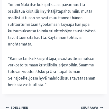
Tommi Mäki itse koki pitkään epävarmuutta
osallistua kristillisiin yrittäjätapahtumiin, mutta
osallistuttuaan ne ovat muuttaneet hänen
suhtautumistaan työelämään. Löysipä hän jopa
kutsumuksensa toimia eri yhteisöjen taustatyössä
tavoittaen sitä kautta. Käytännön tehtäviä
unohtamatta.
”Kannustan kaikkia yrittäjiä ja vastuullisia mukaan
verkostoitumaan kristillisiin järjestöihin. Saamme
tulevan vuoden Usko ja Ura -tapahtuman
Seinäjoelle, jossa hyvä mahdollisuus tavata saman
henkisiä vastuullisia. ”
EDELLINEN
SEURAAVA