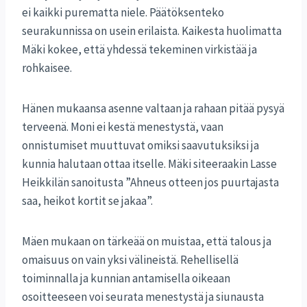
ei kaikki purematta niele. Päätöksenteko
seurakunnissa on usein erilaista. Kaikesta huolimatta
Mäki kokee, että yhdessä tekeminen virkistää ja
rohkaisee.
Hänen mukaansa asenne valtaan ja rahaan pitää pysyä
terveenä. Moni ei kestä menestystä, vaan
onnistumiset muuttuvat omiksi saavutuksiksi ja
kunnia halutaan ottaa itselle. Mäki siteeraakin Lasse
Heikkilän sanoitusta ”Ahneus otteen jos puurtajasta
saa, heikot kortit se jakaa”.
Mäen mukaan on tärkeää on muistaa, että talous ja
omaisuus on vain yksi välineistä. Rehellisellä
toiminnalla ja kunnian antamisella oikeaan
osoitteeseen voi seurata menestystä ja siunausta