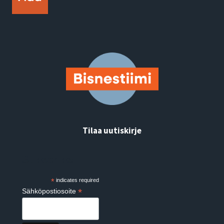
Tilaa uutiskirje
Subscribe
*
indicates required
*
Sähköpostiosoite