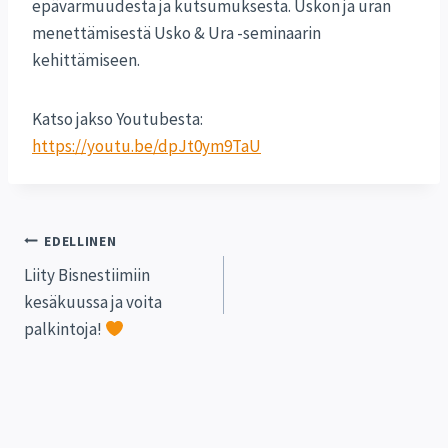
epävarmuudesta ja kutsumuksesta. Uskon ja uran
menettämisestä Usko & Ura -seminaarin
kehittämiseen.
Katso jakso Youtubesta:
https://youtu.be/dpJt0ym9TaU
Artikkelien
EDELLINEN
Liity Bisnestiimiin
selaus
kesäkuussa ja voita
palkintoja!