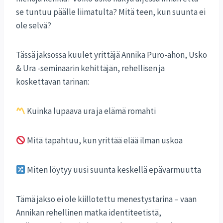
se tuntuu päälle liimatulta? Mitä teen, kun suunta ei
ole selvä?
Tässä jaksossa kuulet yrittäjä Annika Puro-ahon, Usko
& Ura -seminaarin kehittäjän, rehellisen ja
koskettavan tarinan:
Kuinka lupaava ura ja elämä romahti
Mitä tapahtuu, kun yrittää elää ilman uskoa
Miten löytyy uusi suunta keskellä epävarmuutta
Tämä jakso ei ole kiillotettu menestystarina – vaan
Annikan rehellinen matka identiteetistä,