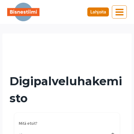
Siirry
sisältöön
Lahjoita
Satakunta
Koti
/
Satakunta
Digipalveluhakemi
sto
Mitä etsit?