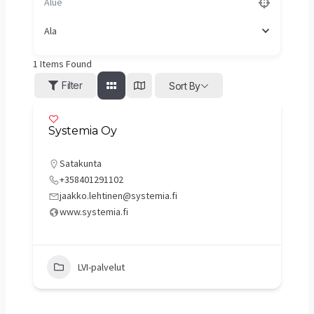
Ala
1
Items Found
Filter
Sort By
Systemia Oy
Satakunta
+358401291102
jaakko.lehtinen@systemia.fi
www.systemia.fi
LVI-palvelut