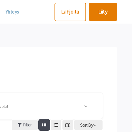
Yhteys
Lahjoita
Liity
velut
Filter
Sort By