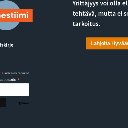
Yrittäjyys voi olla 
tehtävä, mutta ei s
tarkoitus.
Lahjoita Hyvää
iskirje
cribe
*
indicates required
*
stiosoite