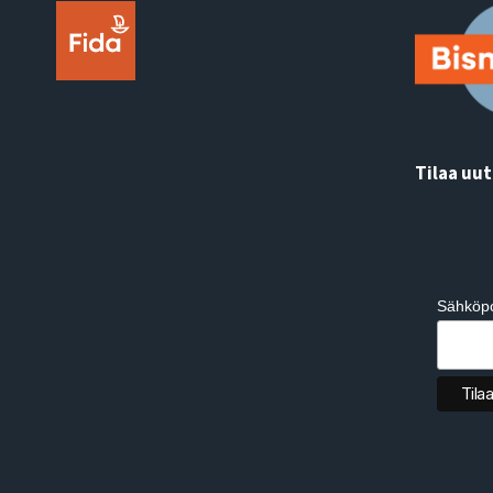
Tilaa uut
Subs
Sähköpo