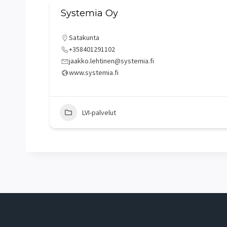
Systemia Oy
Satakunta
+358401291102
jaakko.lehtinen@systemia.fi
www.systemia.fi
LVI-palvelut