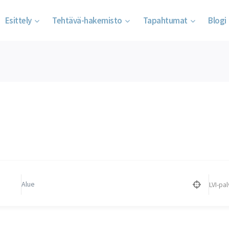
Esittely
Tehtävä-hakemisto
Tapahtumat
Blogi
LVI-palvelut
Koti
/
LVI-palvelut
LVI-pal