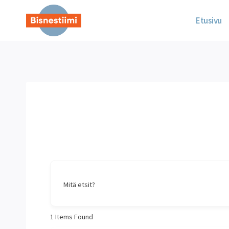
Siirry
sisältöön
Etusivu
Mitä etsit?
1
Items Found