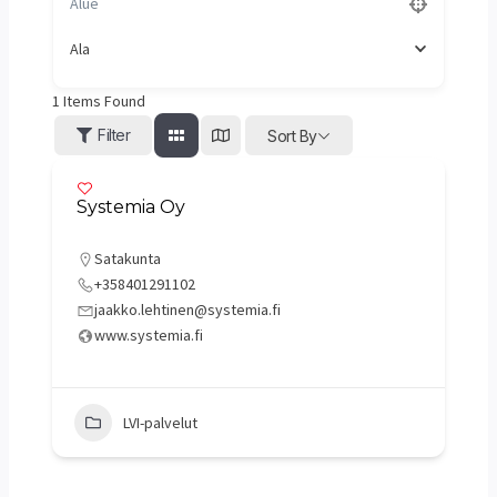
Ala
1
Items Found
Filter
Sort By
Systemia Oy
Satakunta
+358401291102
jaakko.lehtinen@systemia.fi
www.systemia.fi
LVI-palvelut