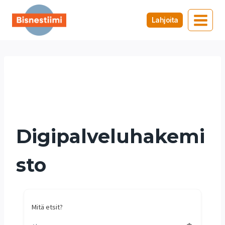
Siirry
sisältöön
Lahjoita
Satakunta
Koti
/
Satakunta
Digipalveluhakemi
sto
Mitä etsit?