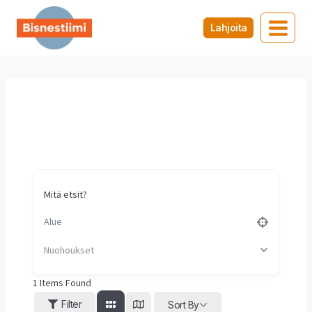
Siirry
sisältöön
Lahjoita
Nuohoukset
Koti
/
Nuohoukset
Mitä etsit?
Nuohoukset
1
Items Found
Filter
Sort By