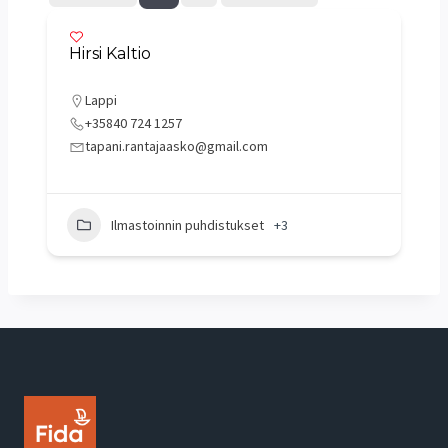
Hirsi Kaltio
Lappi
+35840 724 1257
tapani.rantajaasko@gmail.com
Ilmastoinnin puhdistukset
+3