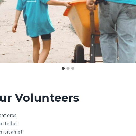
ur Volunteers
pat eros
m tellus
em sit amet