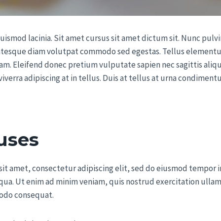
uismod lacinia. Sit amet cursus sit amet dictum sit. Nunc pulvin
ntesque diam volutpat commodo sed egestas. Tellus elementum
uam. Eleifend donec pretium vulputate sapien nec sagittis al
iverra adipiscing at in tellus. Duis at tellus at urna condimen
uses
it amet, consectetur adipiscing elit, sed do eiusmod tempor i
qua. Ut enim ad minim veniam, quis nostrud exercitation ullamc
odo consequat.