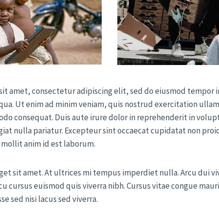
it amet, consectetur adipiscing elit, sed do eiusmod tempor i
qua. Ut enim ad minim veniam, quis nostrud exercitation ullamc
do consequat. Duis aute irure dolor in reprehenderit in volupt
giat nulla pariatur. Excepteur sint occaecat cupidatat non proi
 mollit anim id est laborum.
get sit amet. At ultrices mi tempus imperdiet nulla. Arcu dui vi
u cursus euismod quis viverra nibh. Cursus vitae congue mauri
e sed nisi lacus sed viverra.