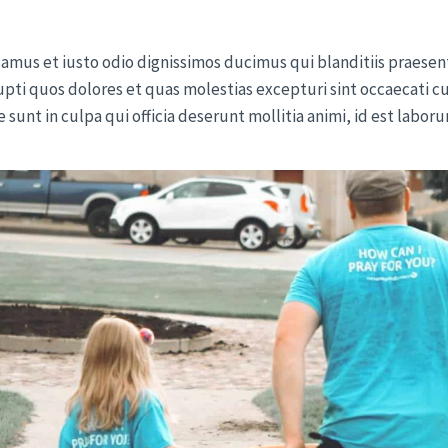
usamus et iusto odio dignissimos ducimus qui blanditiis praes
upti quos dolores et quas molestias excepturi sint occaecati c
 sunt in culpa qui officia deserunt mollitia animi, id est labo