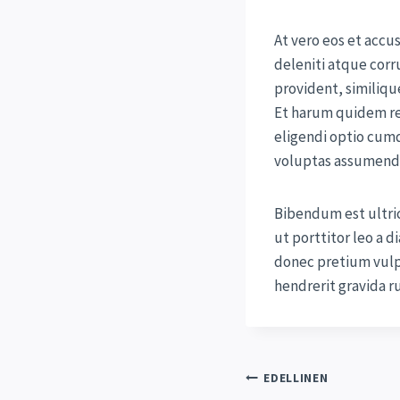
At vero eos et acc
deleniti atque corr
provident, similique
Et harum quidem rer
eligendi optio cum
voluptas assumenda
Bibendum est ultric
ut porttitor leo a 
donec pretium vulpu
hendrerit gravida 
Artikkel
EDELLINEN