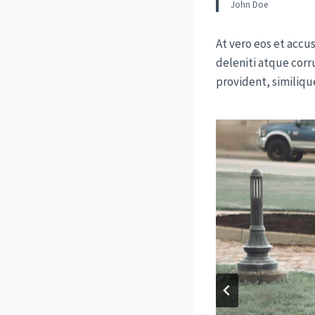
John Doe
At vero eos et acc
deleniti atque corr
provident, similique