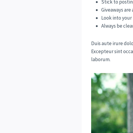
Stick to posti
Giveaways are 
Look into your
Always be clea
Duis aute irure dolo
Excepteur sint occa
laborum.