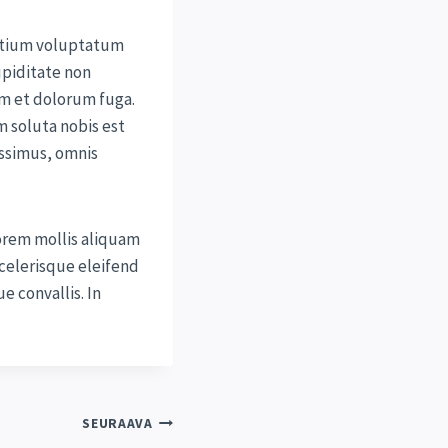
entium voluptatum
upiditate non
rum et dolorum fuga.
m soluta nobis est
ssimus, omnis
Lorem mollis aliquam
scelerisque eleifend
 convallis. In
SEURAAVA