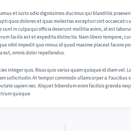
usamus et iusto odio dignissimos ducimus qui blanditiis praes
upti quos dolores et quas molestias excepturi sint occaecati c
 sunt in culpa qui officia deserunt mollitia animi, id est labo
um facilis est et expedita distinctio. Nam libero tempore, cu
que nihil impedit quo minus id quod maxime placeat facere po
 est, omnis dolor repellendus.
ies integer quis. Risus quis varius quam quisque id diam vel. 
diam sollicitudin. At tempor commodo ullamcorper a. Faucibus 
tate sapien nec. Aliquet bibendum enim facilisis gravida neque
rutrum quisque.
ien