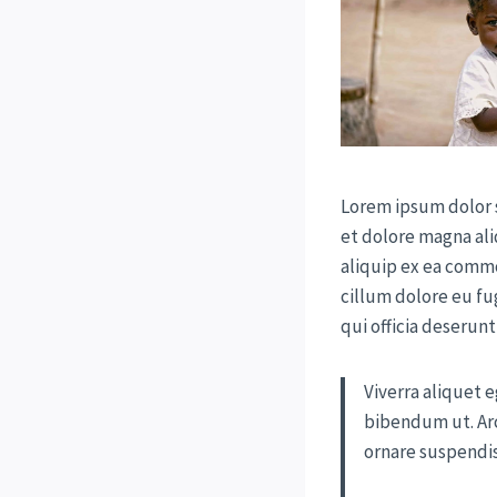
Lorem ipsum dolor s
et dolore magna ali
aliquip ex ea commo
cillum dolore eu fu
qui officia deserunt
Viverra aliquet e
bibendum ut. Arc
ornare suspendiss