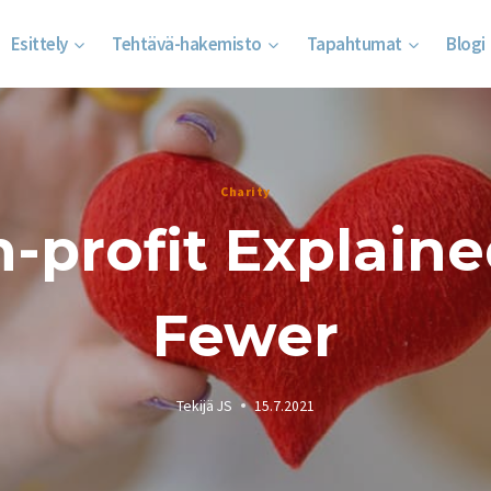
Esittely
Tehtävä-hakemisto
Tapahtumat
Blogi
Charity
-profit Explaine
Fewer
Tekijä
JS
15.7.2021