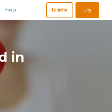
Yhteys
Lahjoita
Liity
d in