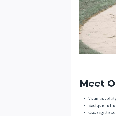
Meet O
Vivamus volut
Sed quis rutru
Cras sagittis s