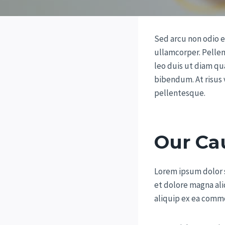
Sed arcu non odio e
ullamcorper. Pelle
leo duis ut diam q
bibendum. At risus v
pellentesque.
Our Ca
Lorem ipsum dolor s
et dolore magna ali
aliquip ex ea comm