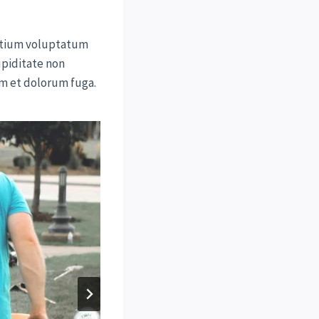
entium voluptatum
upiditate non
rum et dolorum fuga.