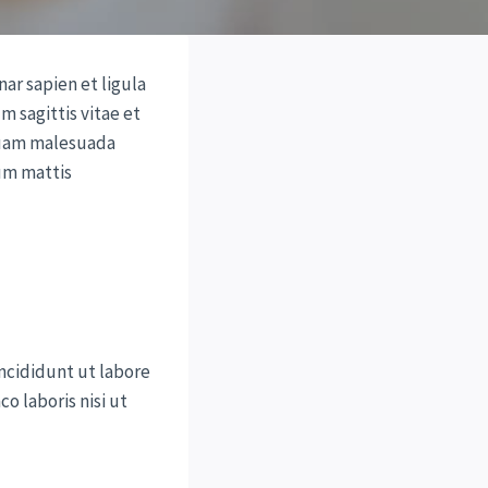
ar sapien et ligula
 sagittis vitae et
iquam malesuada
tum mattis
ncididunt ut labore
o laboris nisi ut