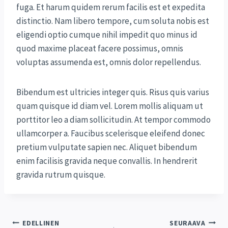
fuga. Et harum quidem rerum facilis est et expedita
distinctio. Nam libero tempore, cum soluta nobis est
eligendi optio cumque nihil impedit quo minus id
quod maxime placeat facere possimus, omnis
voluptas assumenda est, omnis dolor repellendus.
Bibendum est ultricies integer quis. Risus quis varius
quam quisque id diam vel. Lorem mollis aliquam ut
porttitor leo a diam sollicitudin. At tempor commodo
ullamcorper a. Faucibus scelerisque eleifend donec
pretium vulputate sapien nec. Aliquet bibendum
enim facilisis gravida neque convallis. In hendrerit
gravida rutrum quisque.
Artikkelien
EDELLINEN
SEURAAVA