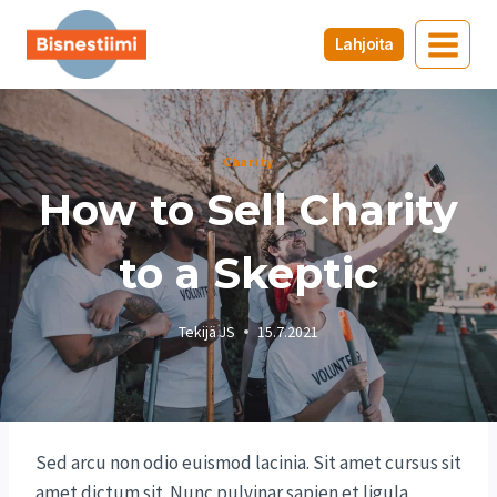
Siirry
sisältöön
Lahjoita
Charity
How to Sell Charity
to a Skeptic
Tekijä
JS
15.7.2021
Sed arcu non odio euismod lacinia. Sit amet cursus sit
amet dictum sit. Nunc pulvinar sapien et ligula