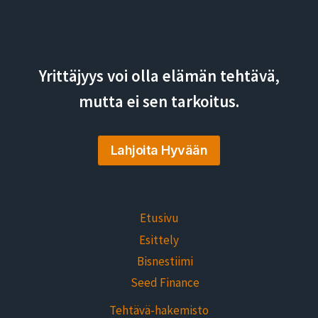
Yrittäjyys voi olla elämän tehtävä,
mutta ei sen tarkoitus.
Lahjoita Hyvään
Etusivu
Esittely
Bisnestiimi
Seed Finance
Tehtävä-hakemisto