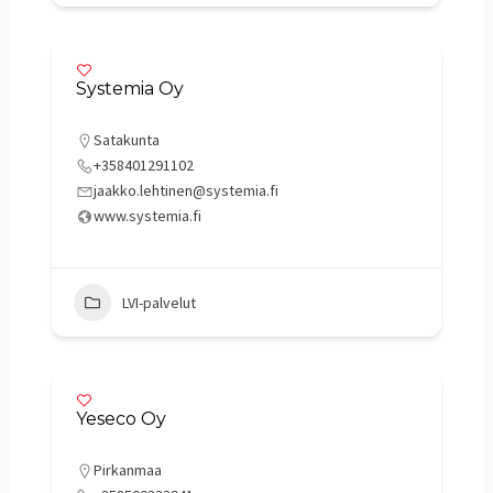
Systemia Oy
Satakunta
+358401291102
jaakko.lehtinen@systemia.fi
www.systemia.fi
LVI-palvelut
Yeseco Oy
Pirkanmaa