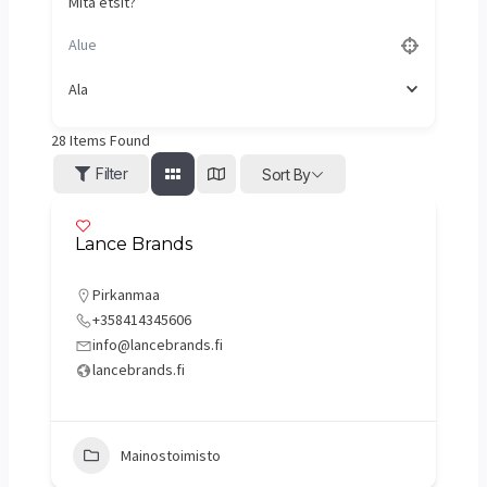
Mitä etsit?
Ala
28
Items Found
Filter
Sort By
Lance Brands
Pirkanmaa
+358414345606
info@lancebrands.fi
lancebrands.fi
Mainostoimisto