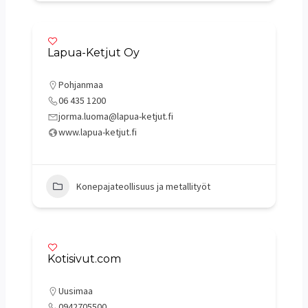
Lapua-Ketjut Oy
Pohjanmaa
06 435 1200
jorma.luoma@lapua-ketjut.fi
www.lapua-ketjut.fi
Konepajateollisuus ja metallityöt
Kotisivut.com
Uusimaa
0942705500