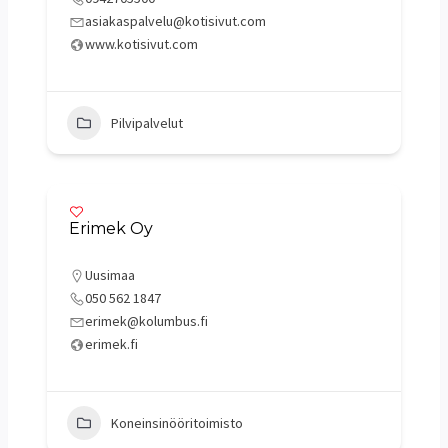
asiakaspalvelu@kotisivut.com
www.kotisivut.com
Pilvipalvelut
Erimek Oy
Uusimaa
050 562 1847
erimek@kolumbus.fi
erimek.fi
Koneinsinööritoimisto