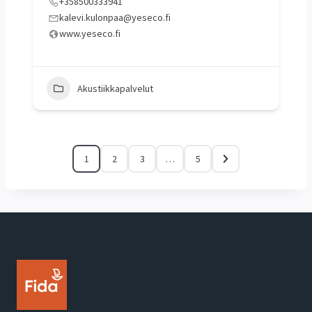
+358500333941
kalevi.kulonpaa@yeseco.fi
www.yeseco.fi
Akustiikkapalvelut
1
2
3
…
5