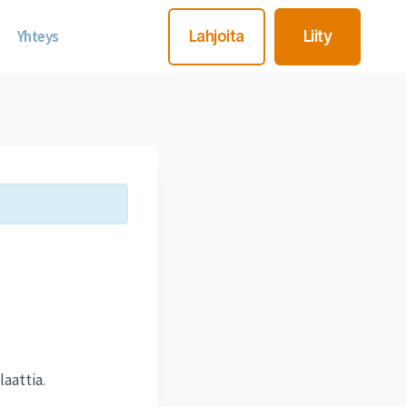
Yhteys
Lahjoita
Liity
laattia.