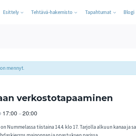
Esittely
Tehtävä-hakemisto
Tapahtumat
Blogi
on mennyt.
an verkostotapaaminen
17:00
20:00
@
–
on Nummelassa tiistaina 14.4. klo 17. Tarjolla alkuun kanaa ja sa
hdaskierros mainonnan ja opastuksen parissa.