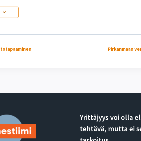
stotapaaminen
Pirkanmaan ve
ma
ti
Yrittäjyys voi olla 
tehtävä, mutta ei s
tarkoitus.