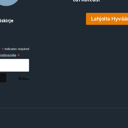
Lahjoita Hyvää
iskirje
cribe
*
indicates required
*
stiosoite