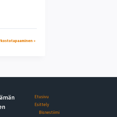
rkostotapaaminen
»
elämän
Etusivu
Esittely
en
Bisnestiimi