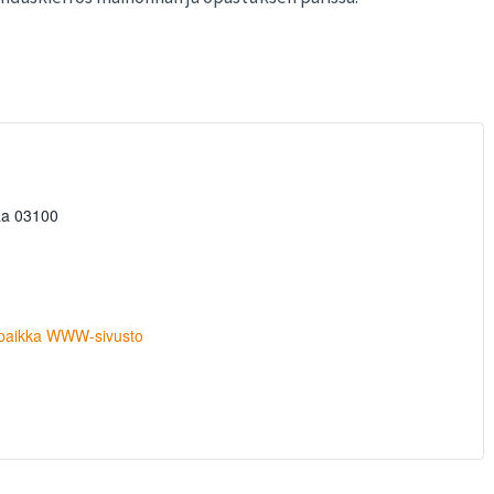
aa
03100
paikka WWW-sivusto