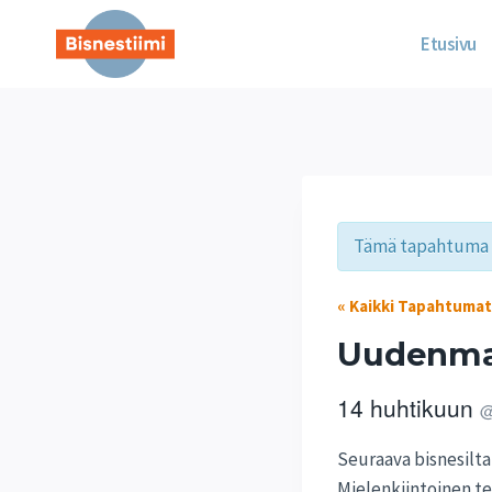
Siirry
sisältöön
Etusivu
Tämä tapahtuma 
« Kaikki Tapahtumat
Uudenma
14 huhtikuun
Seuraava bisnesilta 
Mielenkiintoinen te