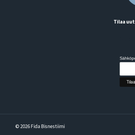
Tilaa uut
Subs
Sähköpo
© 2026 Fida Bisnestiimi