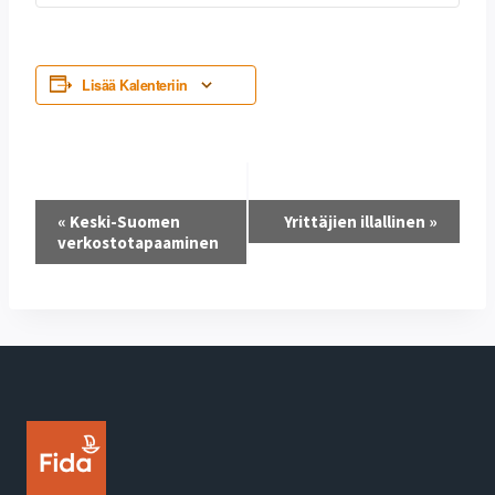
Lisää Kalenteriin
Tapahtuma
«
Keski-Suomen
Yrittäjien illallinen
»
verkostotapaaminen
navigointi