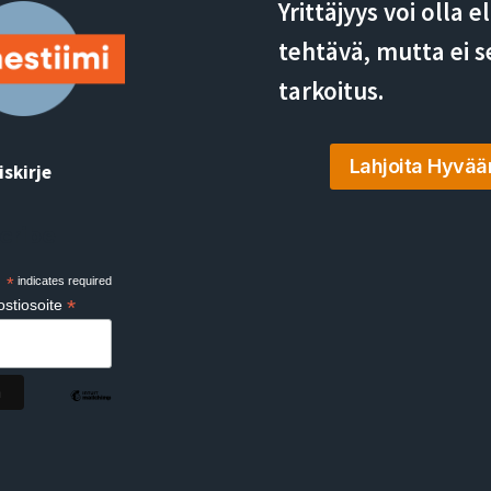
Yrittäjyys voi olla 
tehtävä, mutta ei s
tarkoitus.
Lahjoita Hyvää
iskirje
cribe
*
indicates required
*
stiosoite