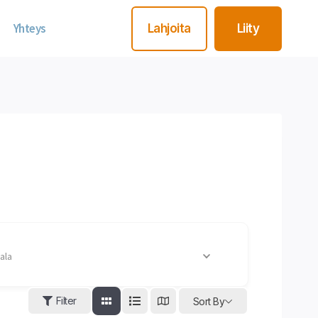
Yhteys
Lahjoita
Liity
ala
Filter
Sort By