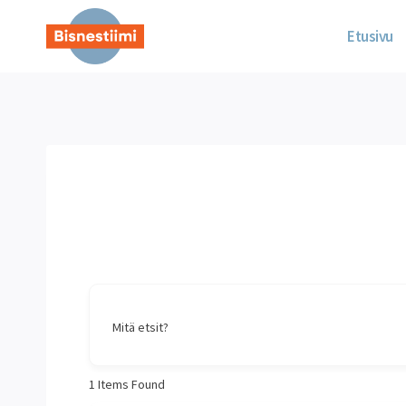
Siirry
sisältöön
Etusivu
Mitä etsit?
1
Items Found