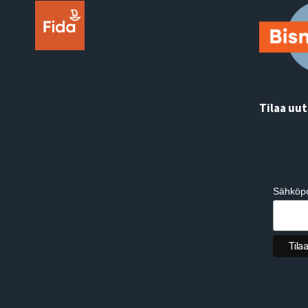
Tilaa uut
Subs
Sähköpo