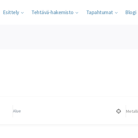
Esittely
Tehtävä-hakemisto
Tapahtumat
Blogi
Metalliala
Koti
/
Metalliala
Metalli