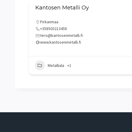
Kantosen Metalli Oy
Pirkanmaa
+358503213458
tero@kantosenmetalli.fi
www.kantosenmetalli.fi
Metalliala
+1