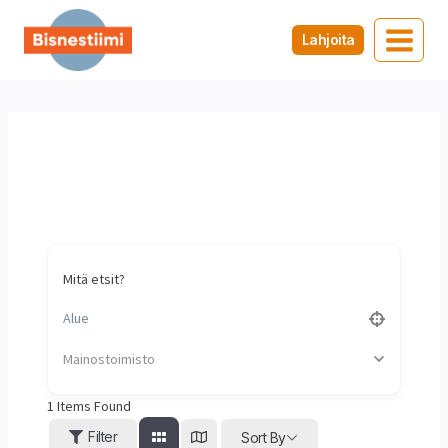
Siirry
sisältöön
Lahjoita
Mainostoimisto
Koti
/
Mainostoimisto
Mitä etsit?
Mainostoimisto
1
Items Found
Filter
Sort By