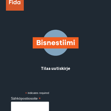
Tilaa uutiskirje
Subscribe
*
indicates required
*
Sähköpostiosoite