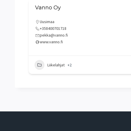
Vanno Oy
Uusimaa
+358400701718
pekka@vanno.fi
www.vanno.fi
Liikelahjat
+2