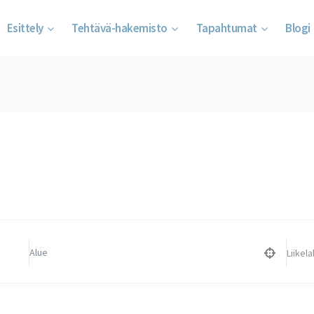
Esittely
Tehtävä-hakemisto
Tapahtumat
Blogi
Liikelahjat
Koti
/
Liikelahjat
Liikela