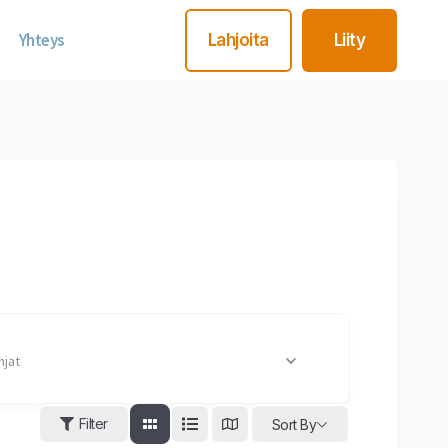
Yhteys
Lahjoita
Liity
hjat
Filter
Sort By