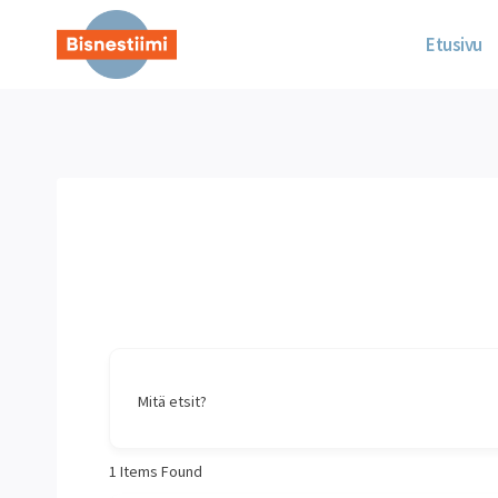
Siirry
sisältöön
Etusivu
Mitä etsit?
1
Items Found