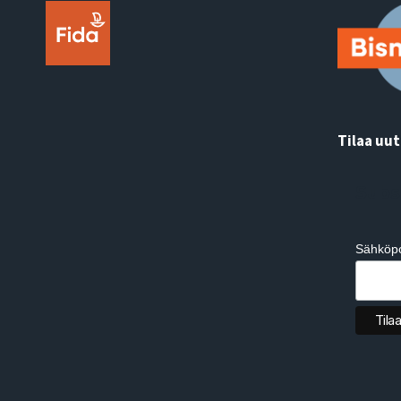
Tilaa uut
Subs
Sähköpo