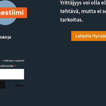
Yrittäjyys voi olla 
tehtävä, mutta ei s
tarkoitus.
Lahjoita Hyvää
iskirje
cribe
*
indicates required
*
stiosoite