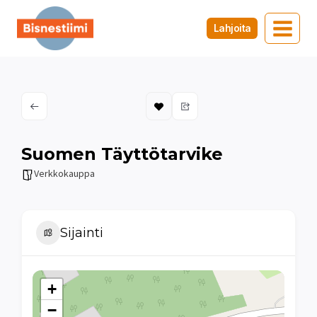
Siirry
sisältöön
Lahjoita
Suomen Täyttötarvike
Verkkokauppa
Sijainti
+
−