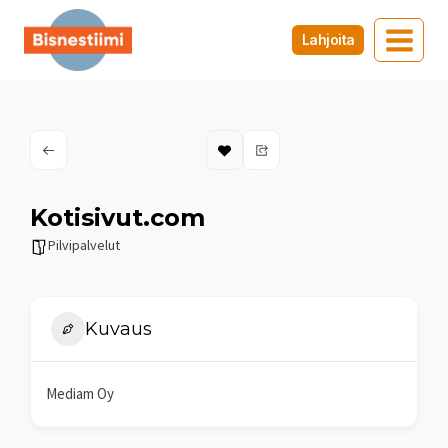
Siirry
sisältöön
Lahjoita
Kotisivut.com
Pilvipalvelut
Kuvaus
Mediam Oy