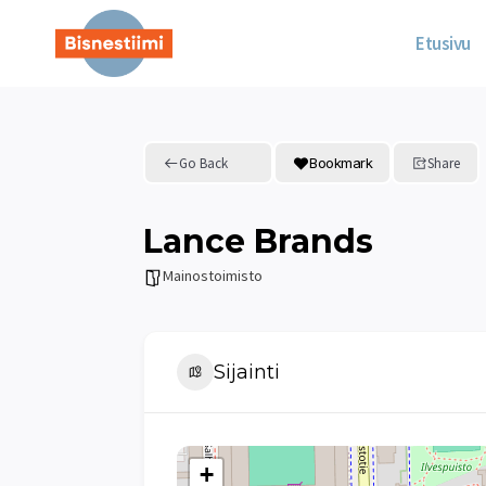
Siirry
sisältöön
Etusivu
Go Back
Bookmark
Share
Lance Brands
Mainostoimisto
Sijainti
+