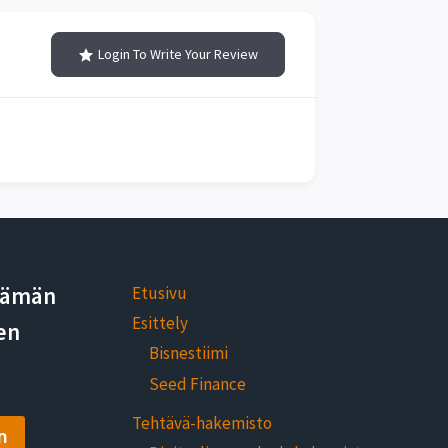
Login To Write Your Review
elämän
Etusivu
Esittely
en
Bisnestiimi
Seed Finance
Tehtävä-hakemisto
n