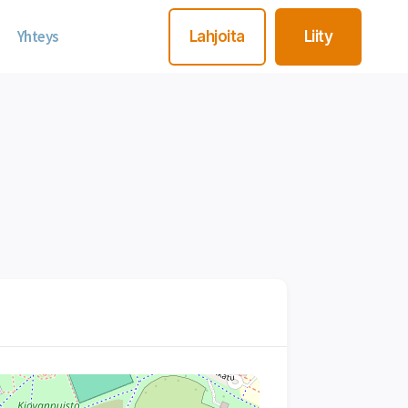
Yhteys
Lahjoita
Liity