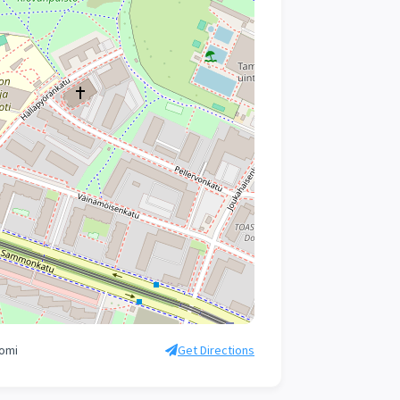
uomi
Get Directions