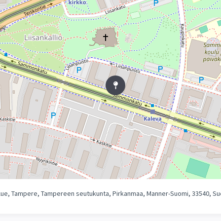
ralue, Tampere, Tampereen seutukunta, Pirkanmaa, Manner-Suomi, 33540, S