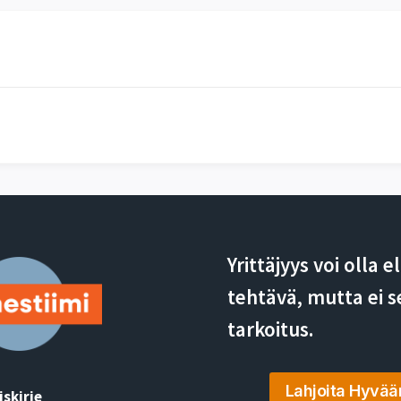
Yrittäjyys voi olla 
tehtävä, mutta ei s
tarkoitus.
Lahjoita Hyvää
iskirje